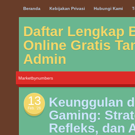
Skip
Beranda
Kebijakan Privasi
Hubungi Kami
T
to
content
Daftar Lengkap B
Online Gratis Ta
Admin
Marketbynumbers
13
Keunggulan 
Feb. ’26
Gaming: Strat
Refleks, dan 