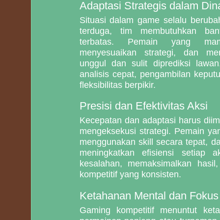
Adaptasi Strategis dalam D
Situasi dalam game selalu beruba
terduga, tim membutuhkan ban
terbatas. Pemain yang ma
menyesuaikan strategi, dan me
unggul dan sulit diprediksi lawan
analisis cepat, pengambilan keput
fleksibilitas berpikir.
Presisi dan Efektivitas Aksi
Kecepatan dan adaptasi harus diim
mengeksekusi strategi. Pemain y
menggunakan skill secara tepat, da
meningkatkan efisiensi setiap a
kesalahan, memaksimalkan hasil
kompetitif yang konsisten.
Ketahanan Mental dan Fokus
Gaming kompetitif menuntut keta